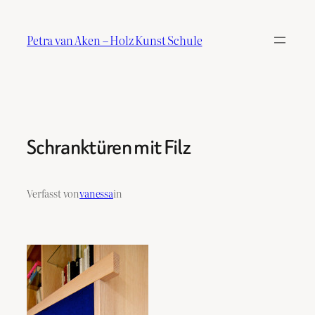
Zum
Inhalt
Petra van Aken – Holz Kunst Schule
springen
Schranktüren mit Filz
Verfasst von
vanessa
in