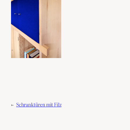
←
Schranktüren mit Filz